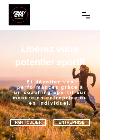
Libérez votre
potentiel sportif
Et dévoilez vos
performances grâce à
un coaching sportif sur
mesure en entreprise ou
en individuel.
PARTICULIER
ENTREPRISE